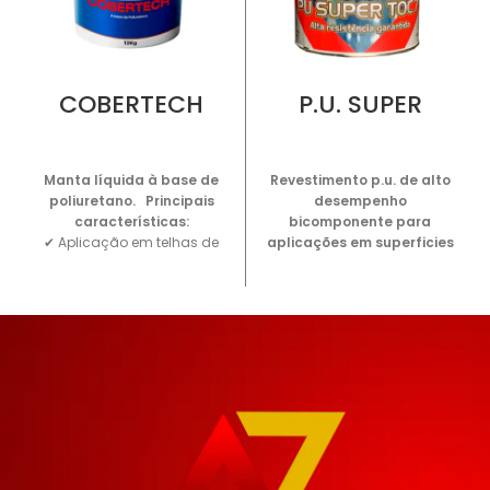
COBERTECH
P.U. SUPER
Cimentícios
Cimentícios
Manta líquida à base de
Revestimento p.u. de alto
poliuretano.
Principais
desempenho
características:
bicomponente para
✔ Aplicação em telhas de
aplicações em superficies
barro, zinco e amianto.
cimenticias e aplicações
✔ Pode ser aplicada em
industriais
Principais
lajes de concreto e
características
✔ Penetra e
coberturas sem trânsito.
veda a superfície,
✔ Perfeita vedação e
permitindo um revestimento
grande elasticidade.
liso, isento de imperfeições;
✔ Reduz a transferência de
✔ Excelente adesão a uma
calor.
Embalagens
variedade de substratos; ✔
disponíveis:
18kg
Boas propriedades físicas
resistindo alta compressão
como trânsito de