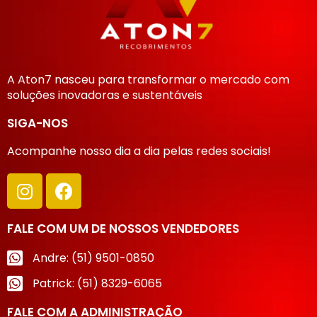
empilhadeiras e outros
veículos pesados; ✔ Alta
resistência à abrasão;
Excelente durabilidade; ✔
Fácil aplicação por rolo ou
spray; ✔ Excelente
A Aton7 nasceu para transformar o mercado com
estabilidade em baixas
soluções inovadoras e sustentáveis
temperaturas.
Embalagem:
☑ KIT 7,2L | 2L
SIGA-NOS
Acompanhe nosso dia a dia pelas redes sociais!
FALE COM UM DE NOSSOS VENDEDORES
Andre: (51) 9501-0850
Patrick: (51) 8329-6065
FALE COM A ADMINISTRAÇÃO